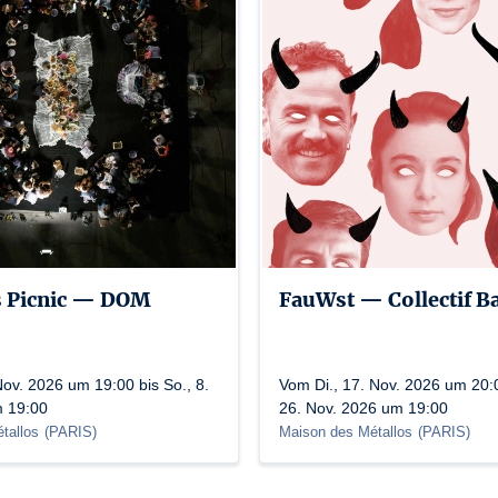
principe de la répétition. Malgré leurs différen
surprenante lorsqu’ils partagent un même espac
rigoureuse, une précision qui contraste magnifiq
mouvements fluides et abstraits de la danse co
les ondulations du dancehall, créant un dialogue 
danseuse met en jeu sa propre histoire, sa propre
perspectives. Marion apporte une profondeur émot
que les Mwendwa injecte une énergie contagieus
que Marion et Mwendwa explorent les contours de 
puissance transformative de la danse, capable d
propagent à l’infini.»
Crédits : Jeff Rabillon
 Picnic — DOM
FauWst — Collectif B
Lizenznummer: L-R-21-12162 / L-R-21-12167 / L-R-2
ov. 2026 um 19:00 bis So., 8.
Vom Di., 17. Nov. 2026 um 20:0
m 19:00
26. Nov. 2026 um 19:00
tallos
(
PARIS
)
Maison des Métallos
(
PARIS
)