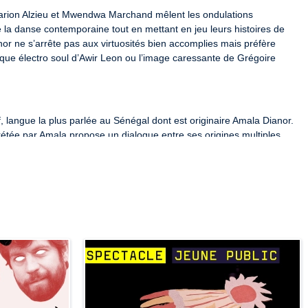
Marion Alzieu et Mwendwa Marchand mêlent les ondulations 
e la danse contemporaine tout en mettant en jeu leurs histoires de 
or ne s’arrête pas aux virtuosités bien accomplies mais préfère 
sique électro soul d’Awir Leon ou l’image caressante de Grégoire 
 langue la plus parlée au Sénégal dont est originaire Amala Dianor. 
rétée par Amala propose un dialogue entre ses origines multiples, 
passant par les danses africaines, qu’il conjugue au singulier. Le 
de l’individu son identité, le rapport à l’autre et à la société. Dans 
e toutes ces danses qui l’ont accompagnées, Amala explore les « moi 
 s’effacent les un après les autres et qui laissent la place à cet autre 
 artistiques très éloignées partagent un espace scénique pour se 
 dans les interstices laissés disponibles. L’une, Marion Alzieu, est 
que académique et tonique. L’autre, Mwendwa Marchand, dialogue 
Jamaïque, et ses propres codes basés sur la musique riddim et sur le 