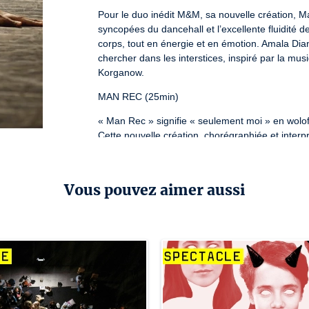
Pour le duo inédit M&M, sa nouvelle création, 
syncopées du dancehall et l’excellente fluidité d
corps, tout en énergie et en émotion. Amala Dian
chercher dans les interstices, inspiré par la mu
Korganow.
MAN REC (25min)
« Man Rec » signifie « seulement moi » en wolof,
Cette nouvelle création, chorégraphiée et interp
des danses urbaines à la danse contemporaine en 
point de départ de Man Rec est la nature complexe 
une proposition franche utilisant les énergies d
Vous pouvez aimer aussi
» multiples qui se dévoilent de manière brute, qui
moi face à lui-même et debout devant toi.
M&M (30min)
« Deux artistes au féminin avec des singularités
rapprocher, s’interroger et peut être se compléter
danseuse contemporaine avec une solide techni
avec le dancehall, culture urbaine qui vient de 