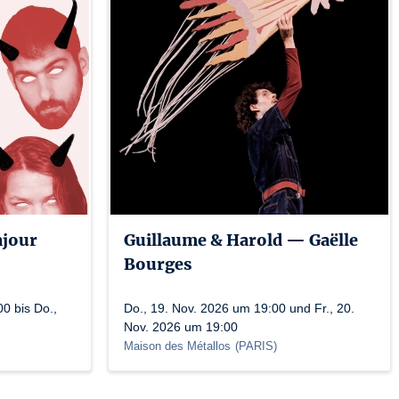
ces apparentes, ces deux styles de danse trouvent une harmonie 
e scénique. La danse contemporaine apporte une structure 
uement avec l’énergie brute et la spontanéité du dancehall. Les 
ntemporaine se marient parfaitement avec les rythmes syncopés et 
visuel et musical captivant. Dans cette fusion de styles, chaque 
 identité, enrichissant ainsi la performance d’une multitude de 
ionnelle et une sophistication technique à la chorégraphie, tandis 
e et une sensualité enivrante dans chaque mouvement. Et tandis 
cette union improbable entre leurs virtuosités, elles révèlent la 
e créer des espaces de rencontre qui, une fois ouverts, se 
ajour
Guillaume & Harold — Gaëlle
1-12258
Bourges
0 bis Do.,
Do., 19. Nov. 2026 um 19:00 und Fr., 20.
Nov. 2026 um 19:00
Maison des Métallos
(
PARIS
)