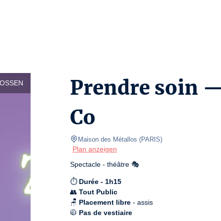
Prendre soin —
LOSSEN
Co
Maison des Métallos
(
PARIS
)
Plan anzeigen
Spectacle - théâtre 🎭
⏱️ 
Durée - 1h15
👥 
Tout Public
🪑 
Placement libre
 - assis

🧥 
Pas de vestiaire