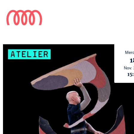
Merc
1
Nov.
15