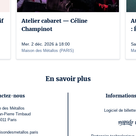
if
Atelier cabaret — Céline
A
Champinot
:
Mer. 2 déc. 2026 à 18:00
Sa
Maison des Métallos
(
PARIS
)
Ma
En savoir plus
actez-nous
Informations
 des Métallos
Logiciel de billette
an-Pierre Timbaud
011 Paris
aisondesmetallos.paris