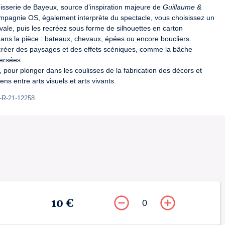
apisserie de Bayeux, source d’inspiration majeure de 
Guillaume & 
pagnie OS, également interprète du spectacle, vous choisissez un 
ale, puis les recréez sous forme de silhouettes en carton 
ns la pièce : bateaux, chevaux, épées ou encore boucliers. 
réer des paysages et des effets scéniques, comme la bâche 
ersées.

e, pour plonger dans les coulisses de la fabrication des décors et 
ns entre arts visuels et arts vivants.
L-R-21-12258
10 €
0