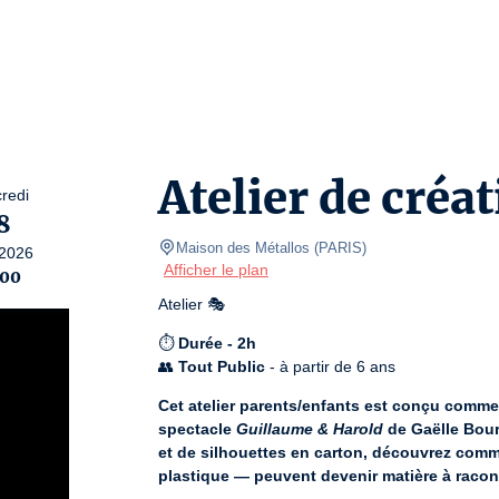
Atelier de cré
redi
8
Maison des Métallos
(
PARIS
)
2026
Afficher le plan
:00
Atelier 🎭
⏱️ 
Durée - 2h
👥 
Tout Public
 - à partir de 6 ans
Cet atelier parents/enfants est conçu comme
spectacle 
Guillaume & Harold
 de Gaëlle Bour
et de silhouettes en carton, découvrez comm
plastique — peuvent devenir matière à racon