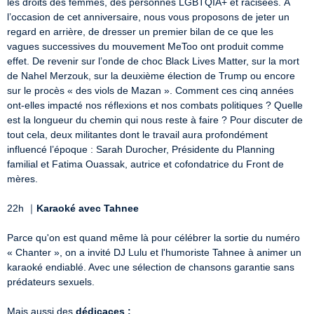
les droits des femmes, des personnes LGBTQIA+ et racisées. À 
l’occasion de cet anniversaire, nous vous proposons de jeter un 
regard en arrière, de dresser un premier bilan de ce que les 
vagues successives du mouvement MeToo ont produit comme 
effet. De revenir sur l’onde de choc Black Lives Matter, sur la mort 
de Nahel Merzouk, sur la deuxième élection de Trump ou encore 
sur le procès « des viols de Mazan ». Comment ces cinq années 
ont-elles impacté nos réflexions et nos combats politiques ? Quelle 
est la longueur du chemin qui nous reste à faire ? Pour discuter de 
tout cela, deux militantes dont le travail aura profondément 
influencé l’époque : Sarah Durocher, Présidente du Planning 
familial et Fatima Ouassak, autrice et cofondatrice du Front de 
mères. 

22h ｜
Karaoké avec Tahnee
Parce qu'on est quand même là pour célébrer la sortie du numéro 
« Chanter », on a invité DJ Lulu et l'humoriste Tahnee à animer un 
karaoké endiablé. Avec une sélection de chansons garantie sans 
prédateurs sexuels. 

Mais aussi des 
dédicaces :