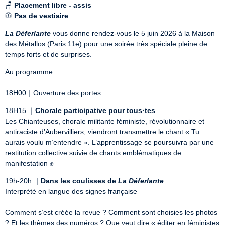
🪑 
Placement libre - assis
🧥 
Pas de vestiaire
La Déferlante
 vous donne rendez-vous le 5 juin 2026 à la Maison 
des Métallos (Paris 11e) pour une soirée très spéciale pleine de 
temps forts et de surprises.
Au programme : 

18H00｜Ouverture des portes 
18H15 ｜
Chorale participative pour tous·tes
Les Chianteuses, chorale militante féministe, révolutionnaire et 
antiraciste d’Aubervilliers, viendront transmettre le chant « Tu 
aurais voulu m’entendre ». L’apprentissage se poursuivra par une 
restitution collective suivie de chants emblématiques de 
manifestation ✊
19h-20h ｜
Dans les coulisses de 
La Déferlante
Interprété en langue des signes française

Comment s’est créée la revue ? Comment sont choisies les photos 
? Et les thèmes des numéros ? Que veut dire « éditer en féministes 