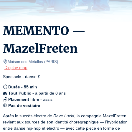
MEMENTO —
MazelFreten
Maison des Métallos
(
PARIS
)
Display map
Spectacle - danse 💃
⏱️ 
Durée - 55 min
👥 
Tout Public
 - à partir de 8 ans

🪑 
Placement libre
 - assis

🧥 
Pas de vestiaire
Après le succès électro de 
Rave Lucid
, la compagnie MazelFreten 
revient aux sources de son identité chorégraphique — l’hybridation 
entre danse hip-hop et électro — avec cette pièce en forme de 