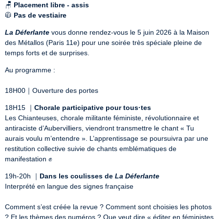
🪑 
Placement libre - assis
🧥 
Pas de vestiaire
La Déferlante
 vous donne rendez-vous le 5 juin 2026 à la Maison 
des Métallos (Paris 11e) pour une soirée très spéciale pleine de 
temps forts et de surprises.
Au programme : 

18H00｜Ouverture des portes 
18H15 ｜
Chorale participative pour tous·tes
Les Chianteuses, chorale militante féministe, révolutionnaire et 
antiraciste d’Aubervilliers, viendront transmettre le chant « Tu 
aurais voulu m’entendre ». L’apprentissage se poursuivra par une 
restitution collective suivie de chants emblématiques de 
manifestation ✊
19h-20h ｜
Dans les coulisses de 
La Déferlante
Interprété en langue des signes française

Comment s’est créée la revue ? Comment sont choisies les photos 
? Et les thèmes des numéros ? Que veut dire « éditer en féministes 