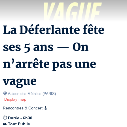
La Déferlante fête
ses 5 ans — On
n’arrête pas une
vague
Maison des Métallos
(
PARIS
)
Display map
Rencontres & Concert 🎸
⏱️ 
Durée - 6h30
👥 
Tout Public