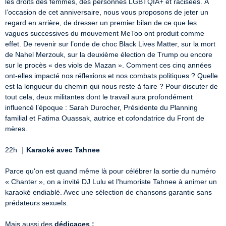
les droits des femmes, des personnes LGBTQIA+ et racisées. À 
l’occasion de cet anniversaire, nous vous proposons de jeter un 
regard en arrière, de dresser un premier bilan de ce que les 
vagues successives du mouvement MeToo ont produit comme 
effet. De revenir sur l’onde de choc Black Lives Matter, sur la mort 
de Nahel Merzouk, sur la deuxième élection de Trump ou encore 
sur le procès « des viols de Mazan ». Comment ces cinq années 
ont-elles impacté nos réflexions et nos combats politiques ? Quelle 
est la longueur du chemin qui nous reste à faire ? Pour discuter de 
tout cela, deux militantes dont le travail aura profondément 
influencé l’époque : Sarah Durocher, Présidente du Planning 
familial et Fatima Ouassak, autrice et cofondatrice du Front de 
mères. 

22h ｜
Karaoké avec Tahnee
Parce qu'on est quand même là pour célébrer la sortie du numéro 
« Chanter », on a invité DJ Lulu et l'humoriste Tahnee à animer un 
karaoké endiablé. Avec une sélection de chansons garantie sans 
prédateurs sexuels. 

Mais aussi des 
dédicaces :